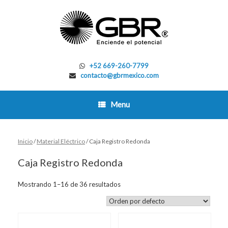
Skip
to
content
+52 669-260-7799
contacto@gbrmexico.com
Menu
Inicio
/
Material Eléctrico
/ Caja Registro Redonda
Caja Registro Redonda
Mostrando 1–16 de 36 resultados