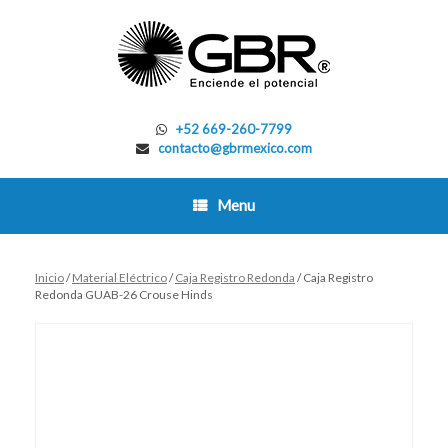
Skip
to
content
+52 669-260-7799
contacto@gbrmexico.com
Menu
Inicio
/
Material Eléctrico
/
Caja Registro Redonda
/ Caja Registro
Redonda GUAB-26 Crouse Hinds