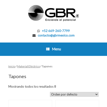
Skip
to
content
+52 669-260-7799
contacto@gbrmexico.com
Menu
Inicio
/
Material Eléctrico
/ Tapones
Tapones
Mostrando todos los resultados 8