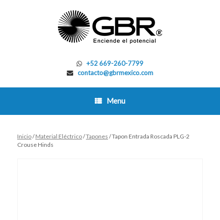
Skip
to
content
+52 669-260-7799
contacto@gbrmexico.com
Menu
Inicio
/
Material Eléctrico
/
Tapones
/ Tapon Entrada Roscada PLG-2
Crouse Hinds