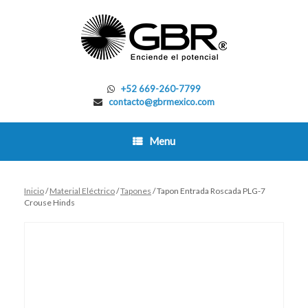
Skip
to
content
+52 669-260-7799
contacto@gbrmexico.com
Menu
Inicio
/
Material Eléctrico
/
Tapones
/ Tapon Entrada Roscada PLG-7
Crouse Hinds