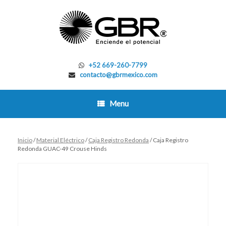
Skip
to
content
+52 669-260-7799
contacto@gbrmexico.com
Menu
Inicio
/
Material Eléctrico
/
Caja Registro Redonda
/ Caja Registro
Redonda GUAC-49 Crouse Hinds