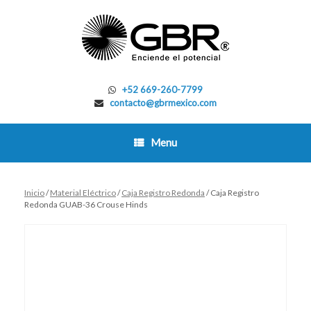
Skip
to
content
+52 669-260-7799
contacto@gbrmexico.com
Menu
Inicio
/
Material Eléctrico
/
Caja Registro Redonda
/ Caja Registro
Redonda GUAB-36 Crouse Hinds