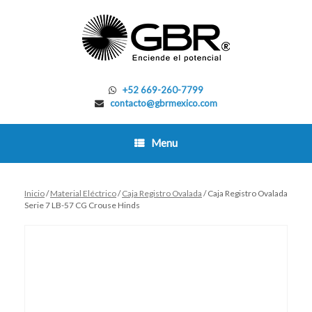
Skip
to
content
+52 669-260-7799
contacto@gbrmexico.com
Menu
Inicio
/
Material Eléctrico
/
Caja Registro Ovalada
/ Caja Registro Ovalada
Serie 7 LB-57 CG Crouse Hinds