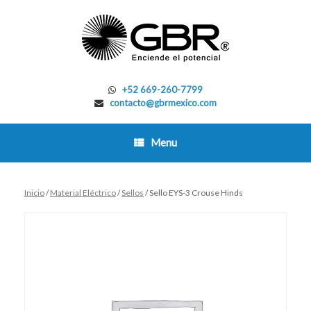
Skip
to
content
+52 669-260-7799
contacto@gbrmexico.com
Menu
Inicio
/
Material Eléctrico
/
Sellos
/ Sello EYS-3 Crouse Hinds