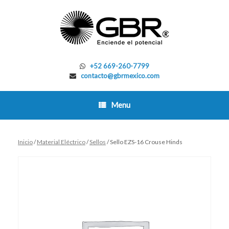
Skip
to
content
+52 669-260-7799
contacto@gbrmexico.com
Menu
Inicio
/
Material Eléctrico
/
Sellos
/ Sello EZS-16 Crouse Hinds