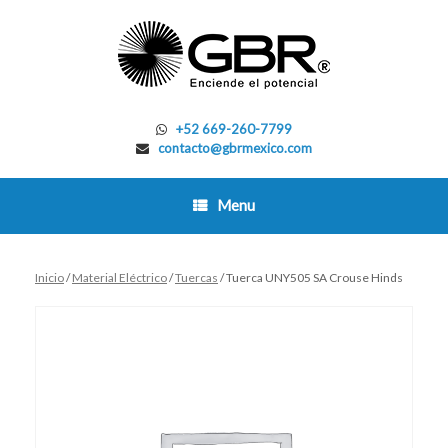
Skip
to
content
+52 669-260-7799
contacto@gbrmexico.com
Menu
Inicio
/
Material Eléctrico
/
Tuercas
/ Tuerca UNY505 SA Crouse Hinds