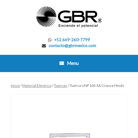
Skip
to
content
+52 669-260-7799
contacto@gbrmexico.com
Menu
Inicio
/
Material Eléctrico
/
Tuercas
/ Tuerca UNF105 SA Crouse Hinds