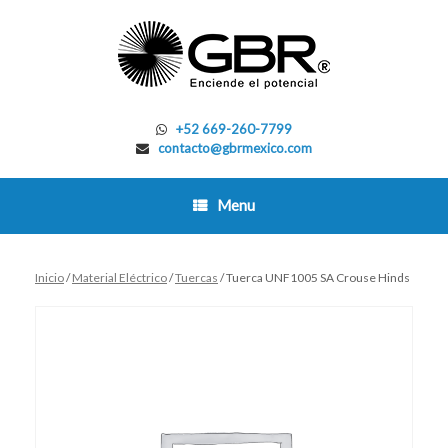
Skip
to
content
+52 669-260-7799
contacto@gbrmexico.com
Menu
Inicio
/
Material Eléctrico
/
Tuercas
/ Tuerca UNF1005 SA Crouse Hinds