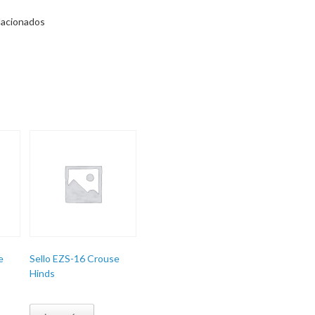
lacionados
e
Sello EZS-16 Crouse
Hinds