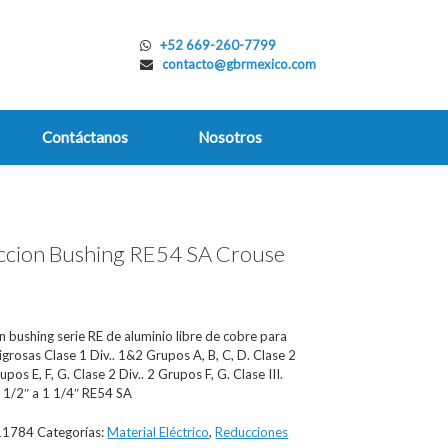
+52 669-260-7799
contacto@gbrmexico.com
Contáctanos
Nosotros
cion Bushing RE54 SA Crouse
s
 bushing serie RE de aluminio libre de cobre para
igrosas Clase 1 Div.. 1&2 Grupos A, B, C, D. Clase 2
upos E, F, G. Clase 2 Div.. 2 Grupos F, G. Clase III.
 1/2″ a 1 1/4″ RE54 SA
11784
Categorías:
Material Eléctrico
,
Reducciones