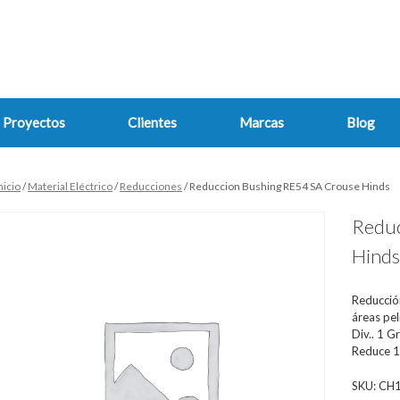
Proyectos
Clientes
Marcas
Blog
nicio
/
Material Eléctrico
/
Reducciones
/ Reduccion Bushing RE54 SA Crouse Hinds
Reduc
Hind
Reducción
áreas pel
Div.. 1 Gr
Reduce 1
SKU:
CH