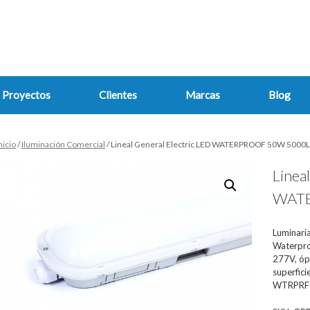
Proyectos
Clientes
Marcas
Blog
nicio
/
Iluminación Comercial
/ Lineal General Electric LED WATERPROOF 50W 5000
Linea
WATE
Luminaria
Waterpro
277V, óp
superfici
WTRPRF