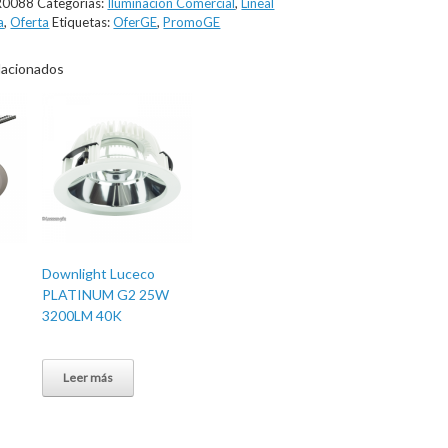
R0088
Categorías:
Iluminación Comercial
,
Lineal
a
,
Oferta
Etiquetas:
OferGE
,
PromoGE
lacionados
Downlight Luceco
PLATINUM G2 25W
3200LM 40K
Leer más