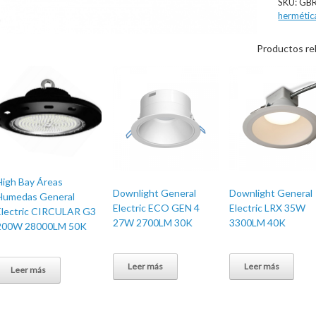
SKU:
GB
hermétic
Productos re
High Bay Áreas
Downlight General
Downlight General
Humedas General
Electric ECO GEN 4
Electric LRX 35W
Electric CIRCULAR G3
27W 2700LM 30K
3300LM 40K
200W 28000LM 50K
Leer más
Leer más
Leer más