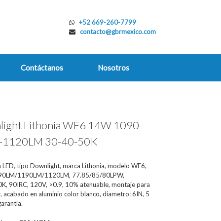
+52 669-260-7799
contacto@gbrmexico.com
Contáctanos
Nosotros
light Lithonia WF6 14W 1090-
-1120LM 30-40-50K
a LED, tipo Downlight, marca Lithonia, modelo WF6,
90LM/1190LM/1120LM, 77.85/85/80LPW,
K, 90IRC, 120V, >0.9, 10% atenuable, montaje para
, acabado en aluminio color blanco, diametro: 6IN, 5
arantía.