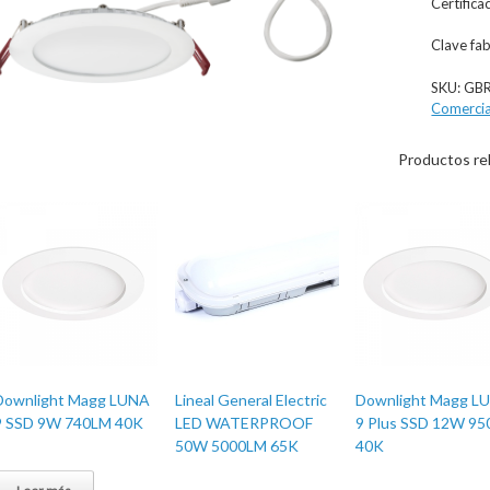
Certific
Clave f
SKU:
GB
Comercia
Productos re
Downlight Magg LUNA
Lineal General Electric
Downlight Magg L
9 SSD 9W 740LM 40K
LED WATERPROOF
9 Plus SSD 12W 9
50W 5000LM 65K
40K