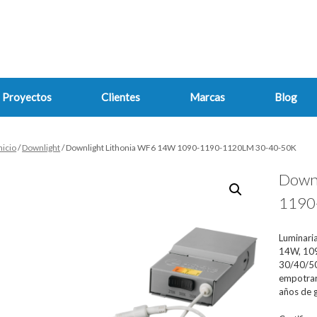
Proyectos
Clientes
Marcas
Blog
nicio
/
Downlight
/ Downlight Lithonia WF6 14W 1090-1190-1120LM 30-40-50K
Down
1190
Luminari
14W, 10
30/40/50
empotrar
años de g