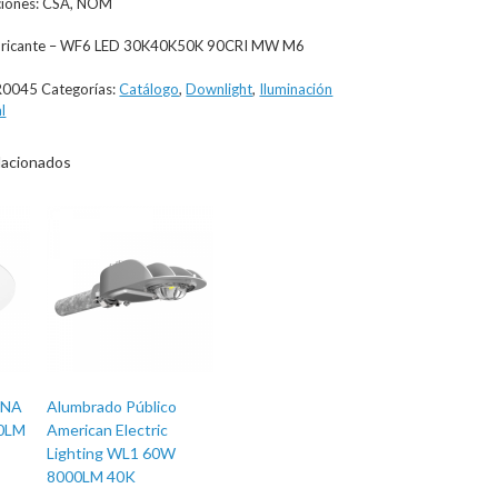
aciones: CSA, NOM
abricante – WF6 LED 30K40K50K 90CRI MW M6
R0045
Categorías:
Catálogo
,
Downlight
,
Iluminación
l
lacionados
UNA
Alumbrado Público
50LM
American Electric
Lighting WL1 60W
8000LM 40K