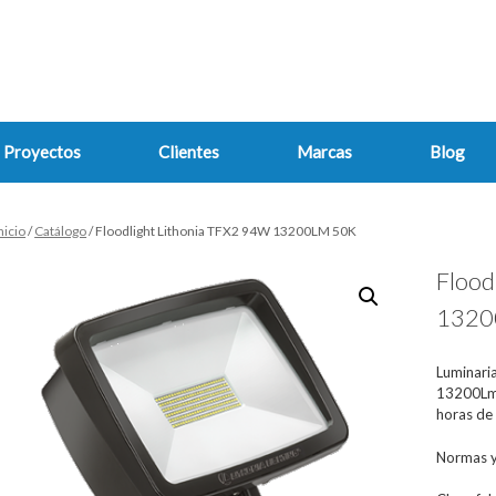
Proyectos
Clientes
Marcas
Blog
nicio
/
Catálogo
/ Floodlight Lithonia TFX2 94W 13200LM 50K
Flood
1320
Luminaria
13200Lm
horas de 
Normas y 