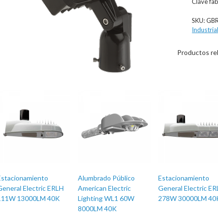
Clave f
SKU:
GB
Industria
Productos re
Estacionamiento
Alumbrado Público
Estacionamiento
General Electric ERLH
American Electric
General Electric ER
111W 13000LM 40K
Lighting WL1 60W
278W 30000LM 40
8000LM 40K