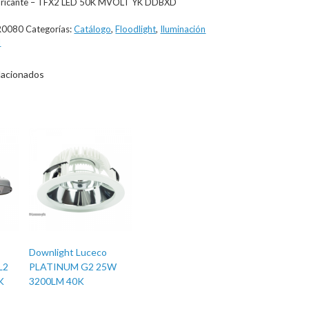
abricante – TFX2 LED 50K MVOLT YK DDBXD
R0080
Categorías:
Catálogo
,
Floodlight
,
Iluminación
l
lacionados
Downlight Luceco
L2
PLATINUM G2 25W
K
3200LM 40K