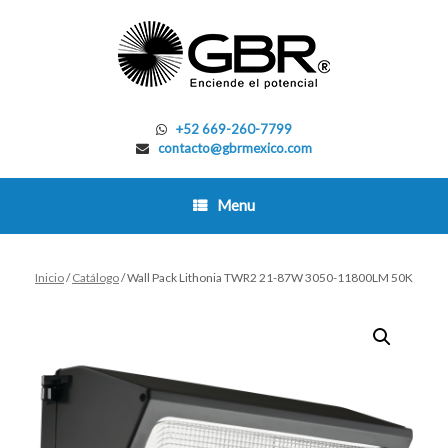
Skip
to
content
+52 669-260-7799
contacto@gbrmexico.com
Menu
Inicio
/
Catálogo
/ Wall Pack Lithonia TWR2 21-87W 3050-11800LM 50K