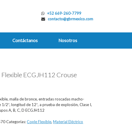
+52 669-260-7799
contacto@gbrmexico.com
Contáctanos
Nosotros
 Flexible ECGJH112 Crouse
s
exible, malla de bronce, entradas roscadas macho-
1/2″, longitud de 12″, a prueba de explosión, Clase I,
rupos A, B, C, D ECGJH112
570
Categorías:
Cople Flexible
,
Material Eléctrico