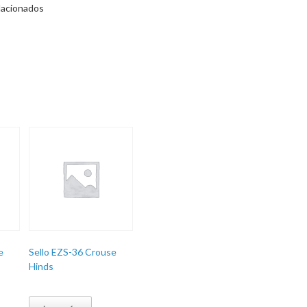
lacionados
e
Sello EZS-36 Crouse
Hinds