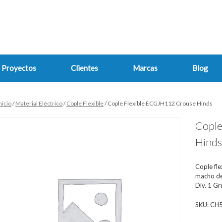
Proyectos
Clientes
Marcas
Blog
nicio
/
Material Eléctrico
/
Cople Flexible
/ Cople Flexible ECGJH112 Crouse Hinds
Cople
Hind
Cople fl
macho de 
Div. 1 G
SKU:
CH