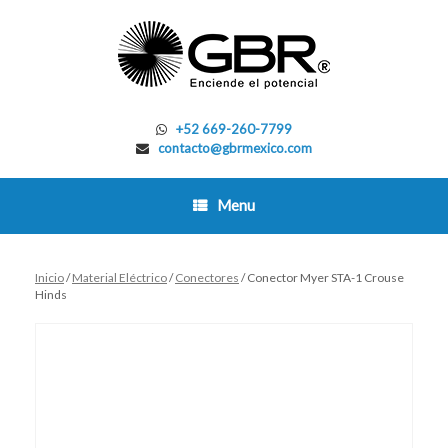
Skip
to
content
+52 669-260-7799
contacto@gbrmexico.com
Menu
Inicio
/
Material Eléctrico
/
Conectores
/ Conector Myer STA-1 Crouse
Hinds