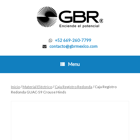
Skip
to
content
+52 669-260-7799
contacto@gbrmexico.com
Menu
Inicio
/
Material Eléctrico
/
Caja Registro Redonda
/ Caja Registro
Redonda GUAC-59 Crouse Hinds