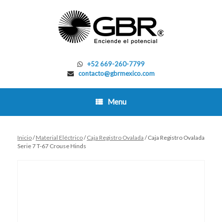
Skip
to
content
+52 669-260-7799
contacto@gbrmexico.com
Menu
Inicio
/
Material Eléctrico
/
Caja Registro Ovalada
/ Caja Registro Ovalada
Serie 7 T-67 Crouse Hinds