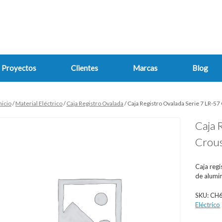
Proyectos
Clientes
Marcas
Blog
nicio
/
Material Eléctrico
/
Caja Registro Ovalada
/ Caja Registro Ovalada Serie 7 LR-5
Caja 
Crous
Caja regi
de alumin
SKU:
CH
Eléctrico