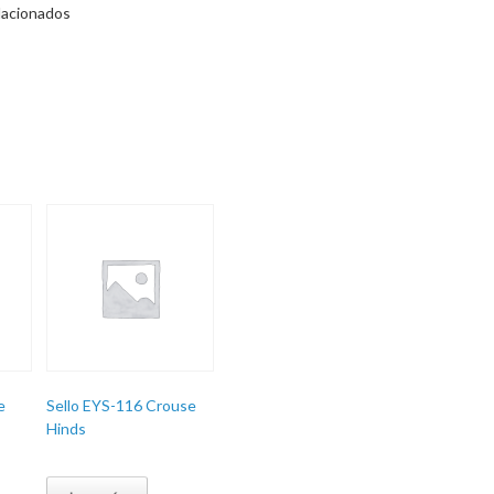
lacionados
e
Sello EYS-116 Crouse
Hinds