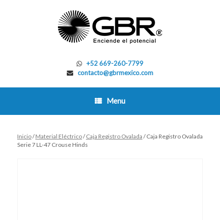
Skip
to
content
+52 669-260-7799
contacto@gbrmexico.com
Menu
Inicio
/
Material Eléctrico
/
Caja Registro Ovalada
/ Caja Registro Ovalada
Serie 7 LL-47 Crouse Hinds