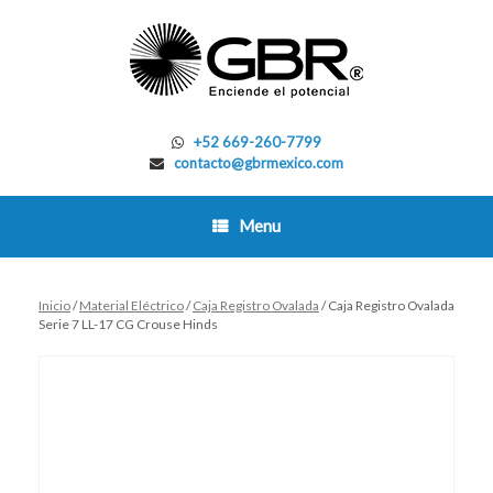
Skip
to
content
+52 669-260-7799
contacto@gbrmexico.com
Menu
Inicio
/
Material Eléctrico
/
Caja Registro Ovalada
/ Caja Registro Ovalada
Serie 7 LL-17 CG Crouse Hinds