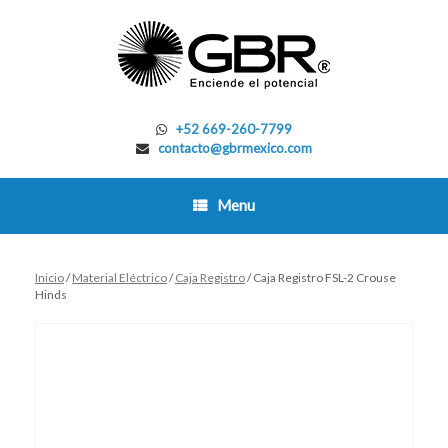
Skip
to
content
+52 669-260-7799
contacto@gbrmexico.com
Menu
Inicio
/
Material Eléctrico
/
Caja Registro
/ Caja Registro FSL-2 Crouse
Hinds