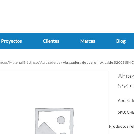
Proyectos
Clientes
Marcas
Blog
nicio
/
Material Eléctrico
/
Abrazaderas
/ Abrazadera de acero inoxidable B2008 SS4 
Abraz
SS4 C
Abrazade
SKU:
CHB
Productos re