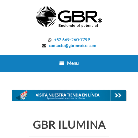
Skip
to
content
+52 669-260-7799
contacto@gbrmexico.com
Menu
GBR ILUMINA