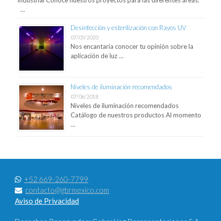
Industrial Conoce nuestros proyectos para las diferentes áreas:
…
Desinfección y esterilización con Rayos UV
07/05/2020
Nos encantaría conocer tu opinión sobre la
aplicación de luz …
Niveles de iluminación recomendados
07/06/2018
Niveles de iluminación recomendados
Catálogo de nuestros productos Al momento
…
+52 669-260-7799
contacto@gbrmexico.com
Aviso de Privacidad