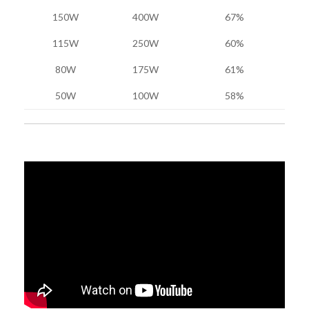
150W
400W
67%
115W
250W
60%
80W
175W
61%
50W
100W
58%