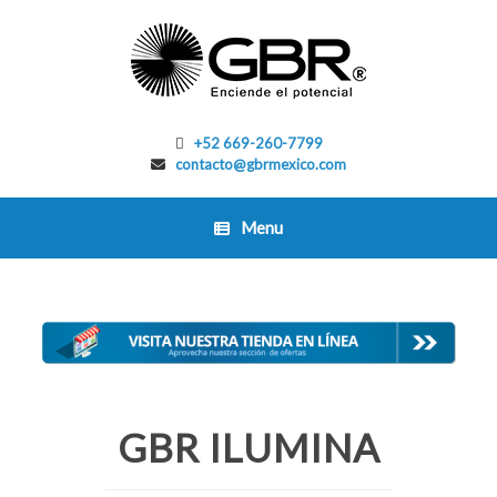
Skip
to
content
+52 669-260-7799
contacto@gbrmexico.com
Menu
GBR ILUMINA