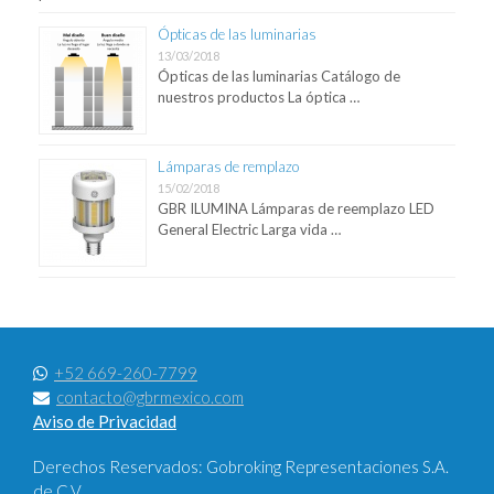
Ópticas de las luminarias
13/03/2018
Ópticas de las luminarias Catálogo de
nuestros productos La óptica …
Lámparas de remplazo
15/02/2018
GBR ILUMINA Lámparas de reemplazo LED
General Electric Larga vida …
+52 669-260-7799
contacto@gbrmexico.com
Aviso de Privacidad
Derechos Reservados: Gobroking Representaciones S.A.
de C.V.