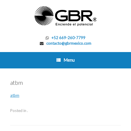
Skip
to
content
+52 669-260-7799
contacto@gbrmexico.com
Menu
atbm
atbm
Posted in .