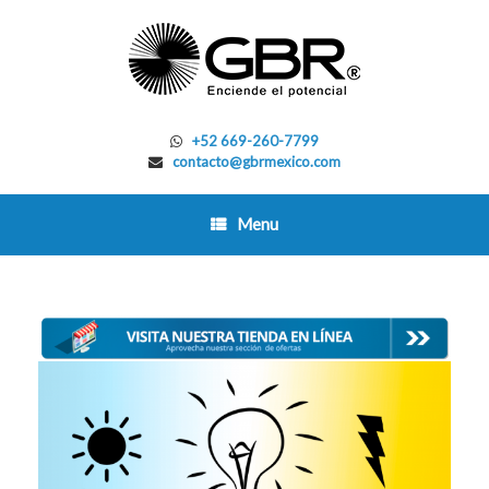
Skip
to
content
+52 669-260-7799
contacto@gbrmexico.com
Menu