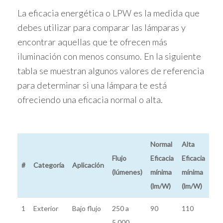
La eficacia energética o LPW es la medida que
debes utilizar para comparar las lámparas y
encontrar aquellas que te ofrecen más
iluminación con menos consumo. En la siguiente
tabla se muestran algunos valores de referencia
para determinar si una lámpara te está
ofreciendo una eficacia normal o alta.
Normal
Alta
Flujo
Eficacia
Eficacia
#
Categoría
Aplicación
(lúmenes)
mínima
mínima
(lm/W)
(lm/W)
1
Exterior
Bajo flujo
250 a
90
110
5,000