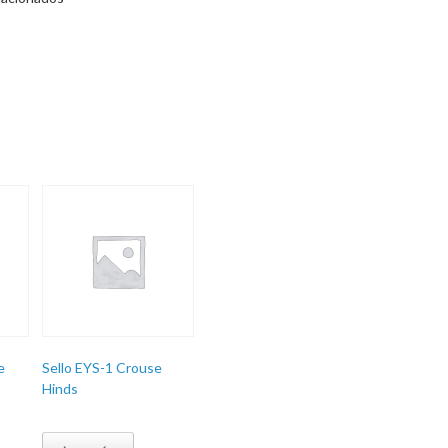
e
Sello EYS-1 Crouse
Hinds