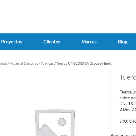
Proyectos
Clientes
Marcas
Blog
nicio
/
Material Eléctrico
/
Tuercas
/ Tuerca UNY1005 SA Crouse Hinds
Tuer
Tuerca u
cobre pa
Div.. 1&2
2 Div.. 
SKU:
CH
Productos re