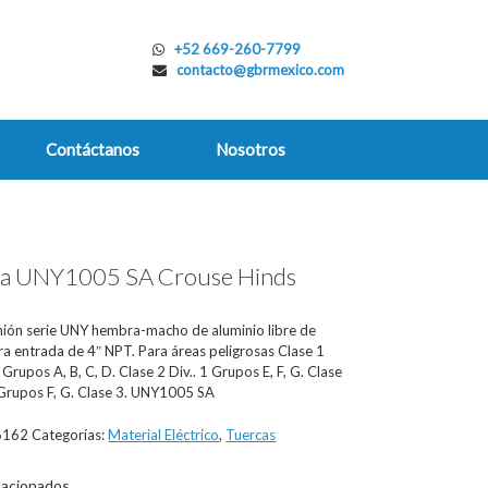
+52 669-260-7799
contacto@gbrmexico.com
Contáctanos
Nosotros
ca UNY1005 SA Crouse Hinds
nión serie UNY hembra-macho de aluminio libre de
ra entrada de 4″ NPT. Para áreas peligrosas Clase 1
 Grupos A, B, C, D. Clase 2 Div.. 1 Grupos E, F, G. Clase
2 Grupos F, G. Clase 3. UNY1005 SA
6162
Categorías:
Material Eléctrico
,
Tuercas
lacionados