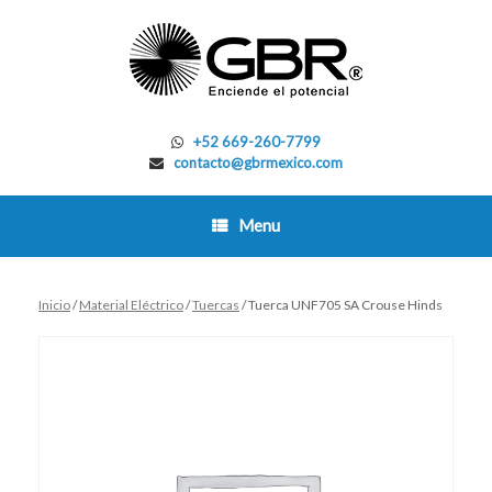
Skip
to
content
+52 669-260-7799
contacto@gbrmexico.com
Menu
Inicio
/
Material Eléctrico
/
Tuercas
/ Tuerca UNF705 SA Crouse Hinds