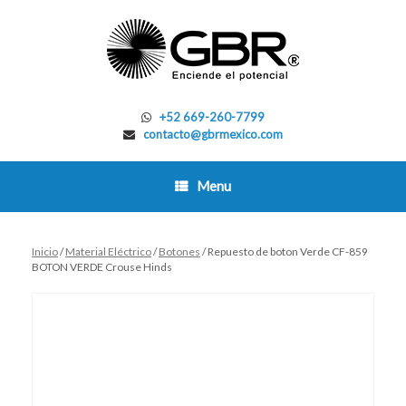
Skip
to
content
+52 669-260-7799
contacto@gbrmexico.com
Menu
Inicio
/
Material Eléctrico
/
Botones
/ Repuesto de boton Verde CF-859
BOTON VERDE Crouse Hinds