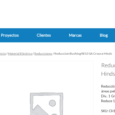
Proyectos
Clientes
Marcas
Blog
nicio
/
Material Eléctrico
/
Reducciones
/ Reduccion Bushing RE53 SA Crouse Hinds
Reduc
Hind
Reducción
áreas pel
Div.. 1 Gr
Reduce 1
SKU:
CH