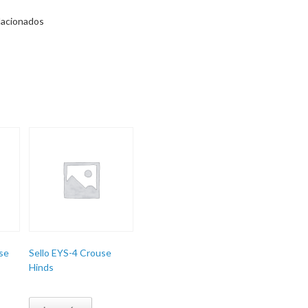
lacionados
se
Sello EYS-4 Crouse
Hinds