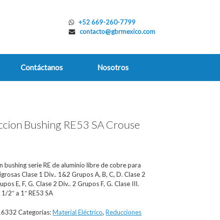
+52 669-260-7799
contacto@gbrmexico.com
Contáctanos
Nosotros
cion Bushing RE53 SA Crouse
s
 bushing serie RE de aluminio libre de cobre para
igrosas Clase 1 Div.. 1&2 Grupos A, B, C, D. Clase 2
upos E, F, G. Clase 2 Div.. 2 Grupos F, G. Clase III.
 1/2″ a 1″ RE53 SA
16332
Categorías:
Material Eléctrico
,
Reducciones