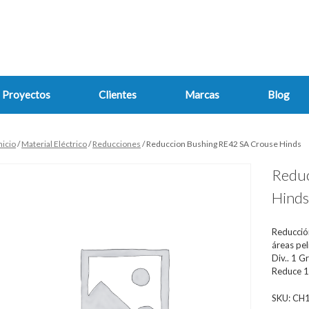
Proyectos
Clientes
Marcas
Blog
nicio
/
Material Eléctrico
/
Reducciones
/ Reduccion Bushing RE42 SA Crouse Hinds
Reduc
Hind
Reducción
áreas pel
Div.. 1 Gr
Reduce 1
SKU:
CH