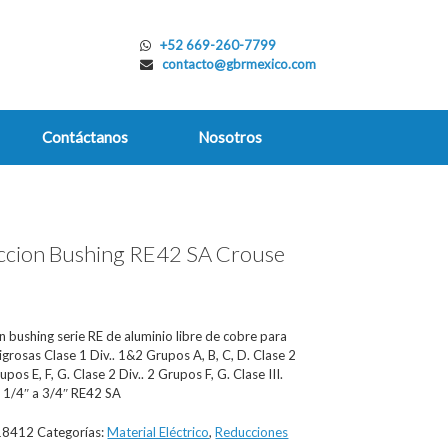
+52 669-260-7799
contacto@gbrmexico.com
Contáctanos
Nosotros
cion Bushing RE42 SA Crouse
s
 bushing serie RE de aluminio libre de cobre para
igrosas Clase 1 Div.. 1&2 Grupos A, B, C, D. Clase 2
upos E, F, G. Clase 2 Div.. 2 Grupos F, G. Clase III.
 1/4″ a 3/4″ RE42 SA
18412
Categorías:
Material Eléctrico
,
Reducciones