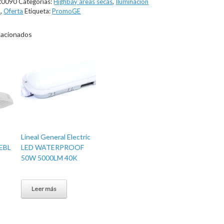
R0090
Categorías:
Highbay areas secas
,
Iluminación
l
,
Oferta
Etiqueta:
PromoGE
lacionados
Lineal General Electric
JEBL
LED WATERPROOF
50W 5000LM 40K
Leer más