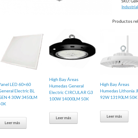
SKU:
GB
Industria
Productos re
High Bay Áreas
Panel LED 60×60
High Bay Áreas
Humedas General
General Electric BL
Humedas Lithonia 
Electric CIRCULAR G3
GEN 4 30W 3450LM
92W 13190LM 50K
100W 14000LM 50K
40K
Leer más
Leer más
Leer más