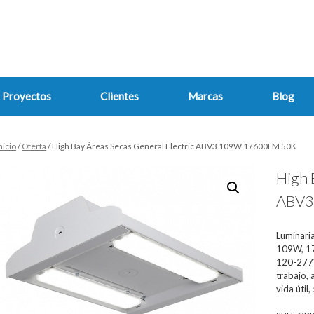
Proyectos
Clientes
Marcas
Blog
nicio
/
Oferta
/ High Bay Áreas Secas General Electric ABV3 109W 17600LM 50K
High 
ABV3
Luminaria
109W, 17
120-277V
trabajo,
vida út