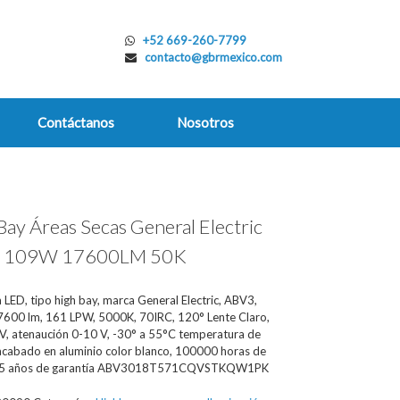
+52 669-260-7799
contacto@gbrmexico.com
Contáctanos
Nosotros
Bay Áreas Secas General Electric
 109W 17600LM 50K
 LED, tipo high bay, marca General Electric, ABV3,
600 lm, 161 LPW, 5000K, 70IRC, 120° Lente Claro,
, atenaución 0-10 V, -30° a 55°C temperatura de
 acabado en aluminio color blanco, 100000 horas de
il, 5 años de garantía ABV3018T571CQVSTKQW1PK