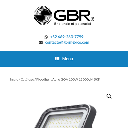
Skip
to
content
+52 669-260-7799
contacto@gbrmexico.com
Menu
Inicio
/
Catálogo
/ Floodlight Auro GOA 100W 13000LM 50K