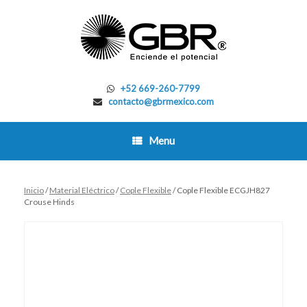
Skip
to
content
+52 669-260-7799
contacto@gbrmexico.com
Menu
Inicio
/
Material Eléctrico
/
Cople Flexible
/ Cople Flexible ECGJH827
Crouse Hinds