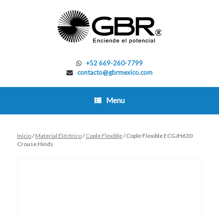
Skip
to
content
+52 669-260-7799
contacto@gbrmexico.com
Menu
Inicio
/
Material Eléctrico
/
Cople Flexible
/ Cople Flexible ECGJH630
Crouse Hinds