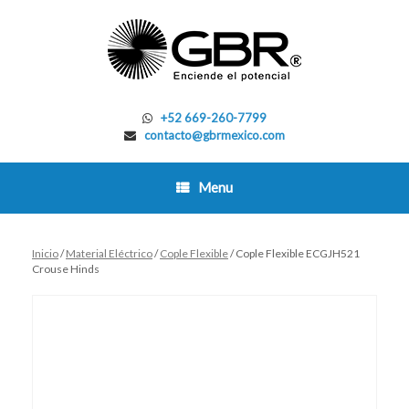
Skip
to
content
+52 669-260-7799
contacto@gbrmexico.com
Menu
Inicio
/
Material Eléctrico
/
Cople Flexible
/ Cople Flexible ECGJH521
Crouse Hinds