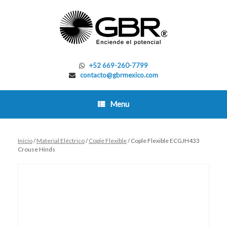
Skip
to
content
+52 669-260-7799
contacto@gbrmexico.com
Menu
Inicio
/
Material Eléctrico
/
Cople Flexible
/ Cople Flexible ECGJH433
Crouse Hinds