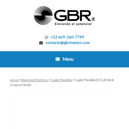
Skip
to
content
+52 669-260-7799
contacto@gbrmexico.com
Menu
Inicio
/
Material Eléctrico
/
Cople Flexible
/ Cople Flexible ECGJH424
Crouse Hinds