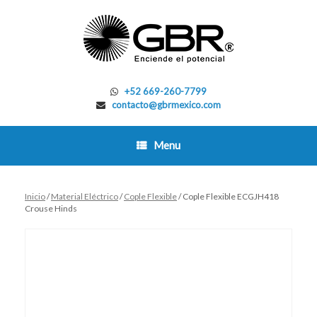
Skip
to
content
+52 669-260-7799
contacto@gbrmexico.com
Menu
Inicio
/
Material Eléctrico
/
Cople Flexible
/ Cople Flexible ECGJH418
Crouse Hinds