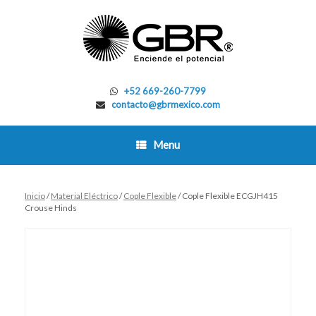
Skip
to
content
+52 669-260-7799
contacto@gbrmexico.com
Menu
Inicio
/
Material Eléctrico
/
Cople Flexible
/ Cople Flexible ECGJH415
Crouse Hinds