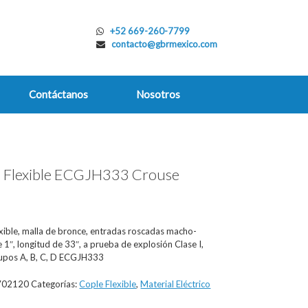
+52 669-260-7799
contacto@gbrmexico.com
Contáctanos
Nosotros
 Flexible ECGJH333 Crouse
s
exible, malla de bronce, entradas roscadas macho-
1″, longitud de 33″, a prueba de explosión Clase I,
rupos A, B, C, D ECGJH333
702120
Categorías:
Cople Flexible
,
Material Eléctrico