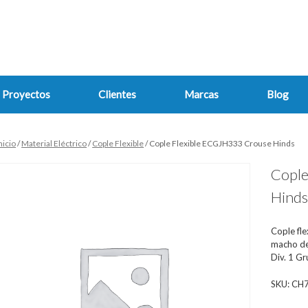
Proyectos
Clientes
Marcas
Blog
nicio
/
Material Eléctrico
/
Cople Flexible
/ Cople Flexible ECGJH333 Crouse Hinds
Cople
Hind
Cople fl
macho de 
Div. 1 G
SKU:
CH