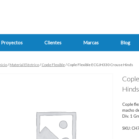
Proyectos
Clientes
Marcas
Blog
nicio
/
Material Eléctrico
/
Cople Flexible
/ Cople Flexible ECGJH330 Crouse Hinds
Cople
Hind
Cople fl
macho de 
Div. 1 G
SKU:
CH