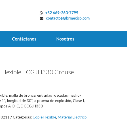
+52 669-260-7799
contacto@gbrmexico.com
Contáctanos
Nosotros
 Flexible ECGJH330 Crouse
s
exible, malla de bronce, entradas roscadas macho-
1″, longitud de 30″, a prueba de explosión, Clase I,
rupos A, B, C, D ECGJH330
702119
Categorías:
Cople Flexible
,
Material Eléctrico