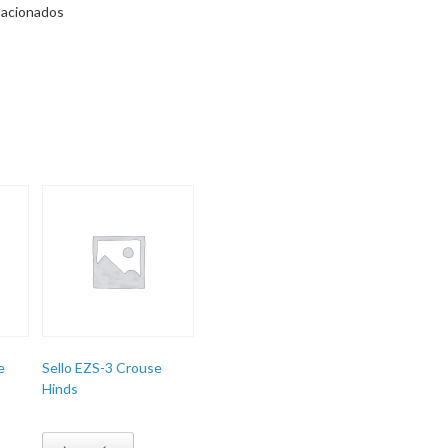
lacionados
e
Sello EZS-3 Crouse
Hinds