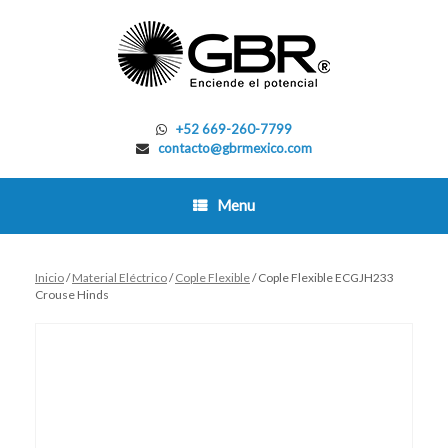
Skip
to
content
+52 669-260-7799
contacto@gbrmexico.com
Menu
Inicio
/
Material Eléctrico
/
Cople Flexible
/ Cople Flexible ECGJH233
Crouse Hinds