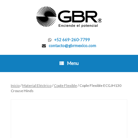
Skip
to
content
+52 669-260-7799
contacto@gbrmexico.com
Menu
Inicio
/
Material Eléctrico
/
Cople Flexible
/ Cople Flexible ECGJH130
Crouse Hinds