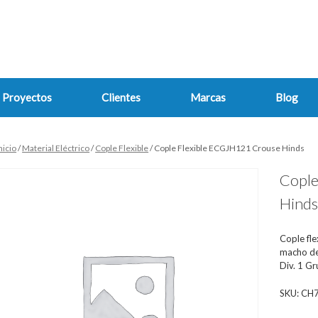
Proyectos
Clientes
Marcas
Blog
nicio
/
Material Eléctrico
/
Cople Flexible
/ Cople Flexible ECGJH121 Crouse Hinds
Cople
Hind
Cople fl
macho de 
Div. 1 G
SKU:
CH