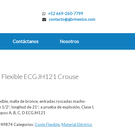
+52 669-260-7799
contacto@gbrmexico.com
Contáctanos
Nosotros
 Flexible ECGJH121 Crouse
s
exible, malla de bronce, entradas roscadas macho-
1/2″, longitud de 21″, a prueba de explosión, Clase I,
rupos A, B, C, D ECGJH121
749874
Categorías:
Cople Flexible
,
Material Eléctrico